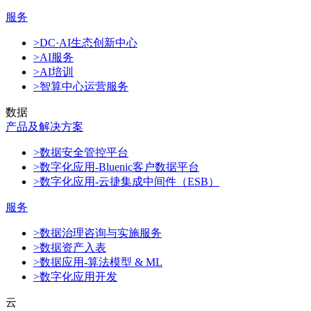
服务
>DC·AI生态创新中心
>AI服务
>AI培训
>智算中心运营服务
数据
产品及解决方案
>数据安全管控平台
>数字化应用-Bluenic客户数据平台
>数字化应用-云捷集成中间件（ESB）
服务
>数据治理咨询与实施服务
>数据资产入表
>数据应用-算法模型 & ML
>数字化应用开发
云