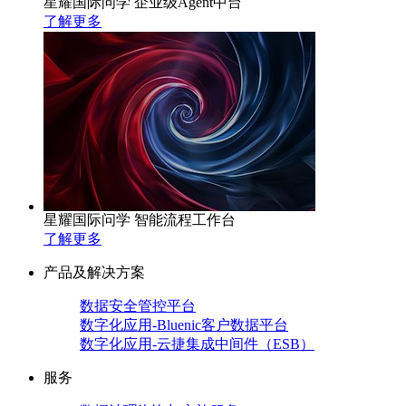
星耀国际问学 企业级Agent中台
了解更多
星耀国际问学 智能流程工作台
了解更多
产品及解决方案
数据安全管控平台
数字化应用-Bluenic客户数据平台
数字化应用-云捷集成中间件（ESB）
服务