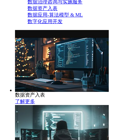
数据治理咨询与实施服务
数据资产入表
数据应用-算法模型 & ML
数字化应用开发
数据资产入表
了解更多